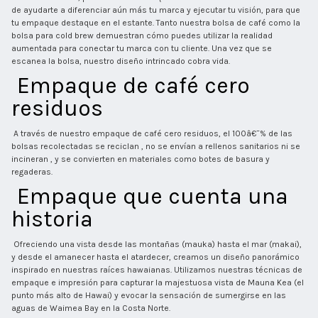
de ayudarte a diferenciar aún más tu marca y ejecutar tu visión, para que 
tu empaque destaque en el estante. Tanto nuestra bolsa de café como la 
bolsa para cold brew demuestran cómo puedes utilizar la realidad 
aumentada para conectar tu marca con tu cliente. Una vez que se 
escanea la bolsa, nuestro diseño intrincado cobra vida. 
 Empaque de café cero 
residuos 
 A través de nuestro empaque de café cero residuos, el 100â€¯% de las 
bolsas recolectadas se reciclan , no se envían a rellenos sanitarios ni se 
incineran , y se convierten en materiales como botes de basura y 
regaderas. 
 Empaque que cuenta una 
historia 
 Ofreciendo una vista desde las montañas (mauka) hasta el mar (makai), 
y desde el amanecer hasta el atardecer, creamos un diseño panorámico 
inspirado en nuestras raíces hawaianas. Utilizamos nuestras técnicas de 
empaque e impresión para capturar la majestuosa vista de Mauna Kea (el 
punto más alto de Hawai) y evocar la sensación de sumergirse en las 
aguas de Waimea Bay en la Costa Norte. 