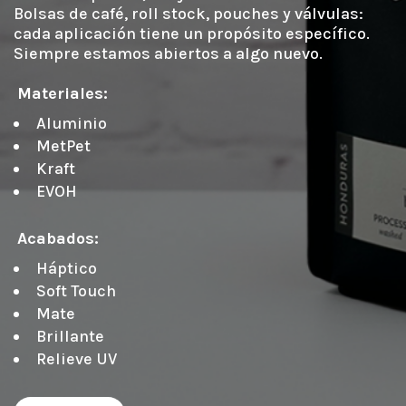
Bolsas de café, roll stock, pouches y válvulas: 
cada aplicación tiene un propósito específico. 
Siempre estamos abiertos a algo nuevo.

Materiales:
Aluminio
MetPet
Kraft
EVOH
Acabados:
Háptico
Soft Touch
Mate
Brillante
Relieve UV