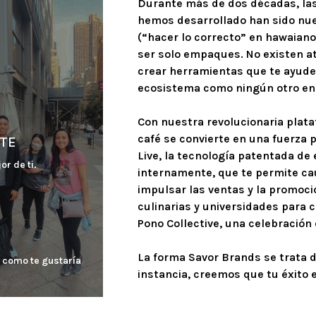
Durante más de dos décadas, las
hemos desarrollado han sido nues
(“hacer lo correcto” en hawaiano
ser solo empaques. No existen ata
crear herramientas que te ayuden
ecosistema como ningún otro en 
Con nuestra revolucionaria plata
café se convierte en una fuerza p
TE
Live, la tecnología patentada d
or de ti.
internamente, que te permite caut
impulsar las ventas y la promoci
culinarias y universidades para c
Pono Collective, una celebración 
La forma Savor Brands se trata de
 como te gustaría 
instancia, creemos que tu éxito 