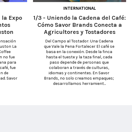
INTERNATIONAL
 la Expo
1/3 - Uniendo la Cadena del Café:
ntos
Cómo Savor Brands Conecta a
uston
Agricultores y Tostadores
nsación 
Del Campo al Tostador: Una Cadena 
uston La 
que Vale la Pena Fortalecer El café se 
offee 
basa en la conexión. Desde la finca 
 no fue 
hasta el tueste y la taza final, cada 
ana para 
paso depende de personas que 
afé, fue 
colaboran a través de culturas, 
n de 
idiomas y continentes. En Savor 
d. Savor 
Brands, no solo creamos empaques; 
desarrollamos herramient...