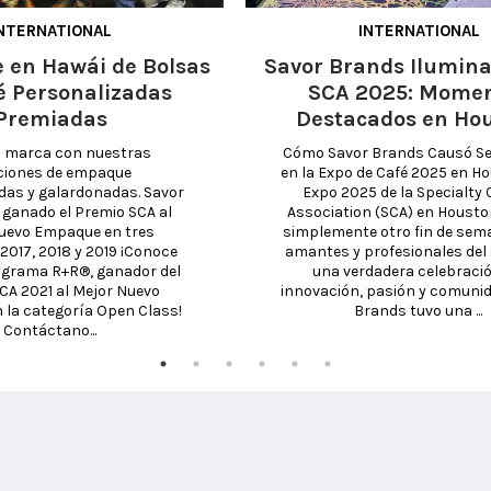
NTERNATIONAL
INTERNATIONAL
e en Hawái de Bolsas
Savor Brands Ilumina
é Personalizadas
SCA 2025: Mome
Premiadas
Destacados en Ho
u marca con nuestras 
Cómo Savor Brands Causó Se
ciones de empaque 
en la Expo de Café 2025 en Ho
das y galardonadas. Savor 
Expo 2025 de la Specialty C
ganado el Premio SCA al 
Association (SCA) en Houston
uevo Empaque en tres 
simplemente otro fin de sem
2017, 2018 y 2019 ¡Conoce 
amantes y profesionales del c
grama R+R®, ganador del 
una verdadera celebració
CA 2021 al Mejor Nuevo 
innovación, pasión y comunida
 la categoría Open Class! 
Brands tuvo una ...
Contáctano...