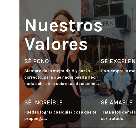
Nuestros
Valores
SÉ PONO
SÉ EXCELEN
Siempre da lo mejor de ti y haz lo 
Da siempre lo mej
correcto, para que nadie pueda decir 
nada sobre ti ni sobre tus decisiones.
SÉ INCREÍBLE
SÉ AMABLE
Puedes lograr cualquier cosa que te 
Trata a los demás
propongas.
ser tratado.