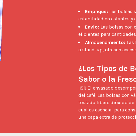
Empaque:
Las bolsas s
estabilidad en estantes y 
Envío:
Las bolsas con cu
eficientes para cantidade
Almacenamiento:
Las 
o stand-up, ofrecen acceso
¿Los Tipos de B
Sabor o la Fres
 ¡Sí! El envasado desempeña un papel fundamental en mantener la integridad 
del café. Las bolsas con v
tostado libere dióxido de
cual es esencial para cons
una capa extra de protecc