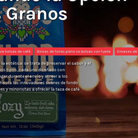
s Granos
ra bolsas de café
Bolsas de fondo plano vs bolsas con fuelle
Envases de 
a estética: se trata de preservar el sabor y el
rios tipos, cada uno diseñado con
ger durante el envío y atraer a los
l hasta los innovadores sobres de fondo
s y minoristas a ofrecer la taza de café