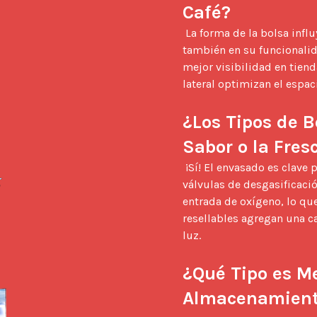
Café?
 La forma de la bolsa influye no solo en el atractivo visual del producto, sino 
también en su funcionalid
mejor visibilidad en tiend
lateral optimizan el espaci
¿Los Tipos de B
Sabor o la Fres
 ¡Sí! El envasado es clave para mantener la integridad del café. Las bolsas con 
válvulas de desgasificació
entrada de oxígeno, lo que
resellables agregan una ca
luz.

¿Qué Tipo es Me
Almacenamien