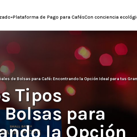
zado
Plataforma de Pago para Cafés
Con conciencia ecológi
iales de Bolsas para Café: Encontrando la Opción Ideal para tus Gra
s Tipos
 Bolsas para
rando la Opción