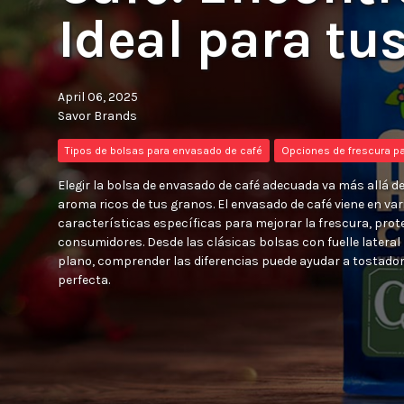
Ideal para tu
April 06, 2025
Savor Brands
Tipos de bolsas para envasado de café
Opciones de frescura pa
Elegir la bolsa de envasado de café adecuada va más allá de l
aroma ricos de tus granos. El envasado de café viene en va
características específicas para mejorar la frescura, prote
consumidores. Desde las clásicas bolsas con fuelle latera
plano, comprender las diferencias puede ayudar a tostadore
perfecta.