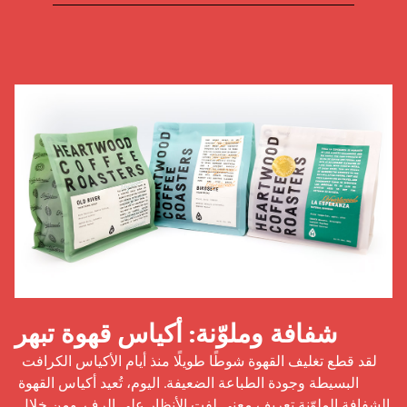
شفافة وملوّنة: أكياس قهوة تبهر
 لقد قطع تغليف القهوة شوطًا طويلًا منذ أيام الأكياس الكرافت 
البسيطة وجودة الطباعة الضعيفة. اليوم، تُعيد أكياس القهوة 
الشفافة الملوّنة تعريف معنى لفت الأنظار على الرف. ومن خلال 