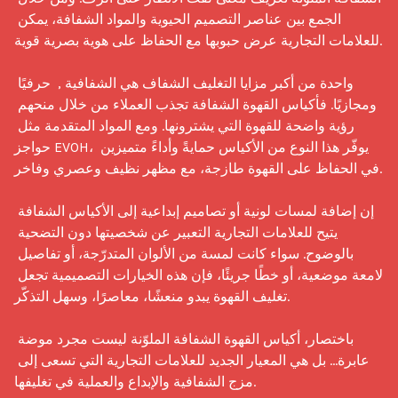
الجمع بين عناصر التصميم الحيوية والمواد الشفافة، يمكن 
للعلامات التجارية عرض حبوبها مع الحفاظ على هوية بصرية قوية.

واحدة من أكبر مزايا التغليف الشفاف هي الشفافية ,  حرفيًا 
ومجازيًا. فأكياس القهوة الشفافة تجذب العملاء من خلال منحهم 
رؤية واضحة للقهوة التي يشترونها. ومع المواد المتقدمة مثل 
حواجز EVOH، يوفّر هذا النوع من الأكياس حمايةً وأداءً متميزين 
في الحفاظ على القهوة طازجة، مع مظهر نظيف وعصري وفاخر.

إن إضافة لمسات لونية أو تصاميم إبداعية إلى الأكياس الشفافة 
يتيح للعلامات التجارية التعبير عن شخصيتها دون التضحية 
بالوضوح. سواء كانت لمسة من الألوان المتدرّجة، أو تفاصيل 
لامعة موضعية، أو خطًا جريئًا، فإن هذه الخيارات التصميمية تجعل 
تغليف القهوة يبدو منعشًا، معاصرًا، وسهل التذكّر.

باختصار، أكياس القهوة الشفافة الملوّنة ليست مجرد موضة 
عابرة… بل هي المعيار الجديد للعلامات التجارية التي تسعى إلى 
مزج الشفافية والإبداع والعملية في تغليفها.