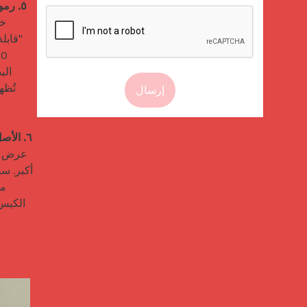
٥. رموز بصرية صديقة للبيئة
إرسال
٦. الأصل يضيف المصداقية