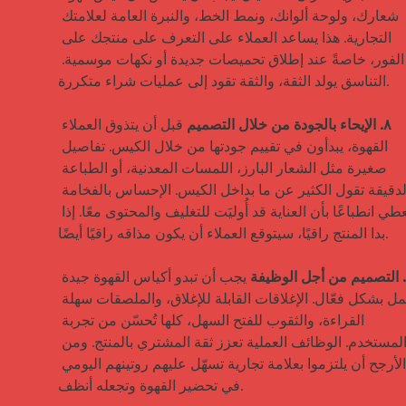
شعارك، ولوحة ألوانك، ونمط الخط، والنبرة العامة لعلامتك 
التجارية. هذا يساعد العملاء على التعرف على منتجك على 
الفور، خاصةً عند إطلاق تحميصات جديدة أو نكهات موسمية. 
التناسق يولد الثقة، والثقة تقود إلى عمليات شراء متكررة.

٨. الإيحاء بالجودة من خلال التصميم
 قبل أن يتذوق العملاء 
القهوة، يبدأون في تقييم جودتها من خلال الكيس. تفاصيل 
صغيرة مثل الشعار البارز، اللمسات المعدنية، أو الطباعة 
الدقيقة تقول الكثير عن ما بداخل الكيس. الإحساس بالفخامة 
يعطي انطباعًا بأن العناية قد أُوليَت للتغليف والمحتوى معًا. إذا 
بدا المنتج راقيًا، سيتوقع العملاء أن يكون مذاقه راقيًا أيضًا.

 يجب أن تبدو أكياس القهوة جيدة 
وتعمل بشكل فعّال. الإغلاقات القابلة للإغلاق، والملصقات سهلة 
القراءة، والثقوب للفتح السهل، كلها تُحسّن من تجربة 
المستخدم. الوظائف العملية تعزز ثقة المشتري بالمنتج. ومن 
الأرجح أن يلتزموا بعلامة تجارية تسهّل عليهم روتينهم اليومي 
في تحضير القهوة وتجعله أنظف.