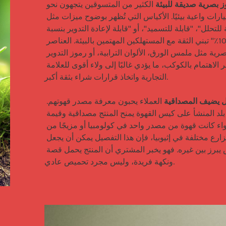
 الكثير من المتسوقين يتجهون نحو 
خيارات واعية بيئيًا. الأكياس التي تُظهر بوضوح ميزات مثل 
"قابلة للتحلل"، "قابلة للتسميد"، أو "قابلة لإعادة التدوير بنسبة 
100٪" تبني الثقة مع المستهلكين المهتمين بالبيئة. العناصر 
البصرية مثل ملمس الورق، الألوان الترابية، أو رموز التدوير 
تُظهر الاهتمام بالكوكب، ما يؤدي غالبًا إلى ولاء أقوى للعلامة 
التجارية واتخاذ قرارات شراء بثقة أكبر.

 العملاء يحبون معرفة مصدر قهوتهم. 
عرض بلد المنشأ على كيس القهوة يمنح المنتج مصداقية وقيمة 
أكبر. سواء كانت قهوة من مصدر واحد في كولومبيا أو مزيجًا من 
مزارع مختلفة في إثيوبيا، فإن هذا التفصيل يمكن أن يجعل 
الكيس يبرز بين غيره. فهو يخبر المشتري أن المنتج يحمل قصة 
ونكهة فريدة، وليس مجرد تحميص عادي.