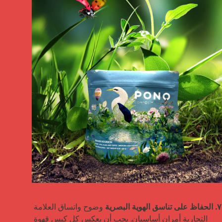
٧. الحفاظ على تناسق الهوية البصرية
 وضوح واتساق العلامة 
التجارية أمران أساسيان. يجب أن يعكس كل كيس قهوة 