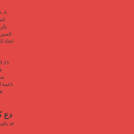
١٠. خلق تأثير عاطفي
١١. الإحساس مهم: الملمس والتشطيب
دع ك