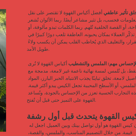
 أفضل أكياس القهوة لا تقتصر على نقل 
المعلومات فحسب، بل تثير مشاعر أيضًا. ربما الألوان تُشعر 
بالراحة، أو القصة الخلفية تُلهم. ربما الكلمات تبدو مألوفة، أو 
الصور تذكّر العملاء بمكان يحبونه. العاطفة تلعب دورًا كبيرًا في 
اتخاذ القرار، والتغليف الذي يُخاطب القلب يمكن أن يكسب ولاءً 
طويل الأمد.

 أكياس القهوة لا تُرى 
فقط، بل تُلمس. لمسة نهائية ناعمة غير لامعة، مدمجة مع 
تفاصيل لامعة، تخلق تباينًا يجذب الانتباه. الحبر البارز، المواد 
ناعمة الملمس، أو الأسطح المحببة تجعل الكيس يبدو أكثر قيمة. 
هذه التجارب الحسية تعزز من الإحساس بالجودة، وتُساعد 
القهوة على التميز حتى قبل أن تُفتح.

يس القهوة يتحدث قبل أول رشفة
 قد يكون كيس القهوة هو أول تواصل بينك وبين العميل. اجعل له 
قيمة. من خلال التصميم المناسب، والملمس، والقصة، 