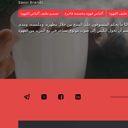
Savor Brands
غليف القهوة
أكياس قهوة مخصصة فاخرة
تصميم تغليف أكياس القهوة
البًا ما يحكم المتسوقون على المنتج من خلال مظهره، وملمسه، ومدى