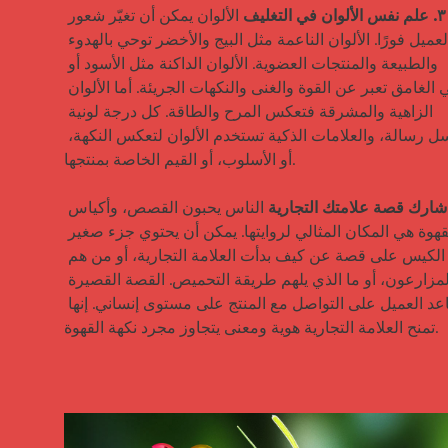
٣. علم نفس الألوان في التغليف
 الألوان يمكن أن تغيّر شعور 
العميل فورًا. الألوان الناعمة مثل البيج والأخضر توحي بالهدوء 
والطبيعة والمنتجات العضوية. الألوان الداكنة مثل الأسود أو 
البني الغامق تعبر عن القوة والغنى والنكهات الجريئة. أما الألوان 
الزاهية والمشرقة فتعكس المرح والطاقة. كل درجة لونية 
ترسل رسالة، والعلامات الذكية تستخدم الألوان لتعكس النكهة، 
أو الأسلوب، أو القيم الخاصة بمنتجها.

 الناس يحبون القصص، وأكياس 
القهوة هي المكان المثالي لروايتها. يمكن أن يحتوي جزء صغير 
من الكيس على قصة عن كيف بدأت العلامة التجارية، أو من هم 
المزارعون، أو ما الذي يلهم طريقة التحميص. القصة القصيرة 
تساعد العميل على التواصل مع المنتج على مستوى إنساني. إنها 
تمنح العلامة التجارية هوية ومعنى يتجاوز مجرد نكهة القهوة.