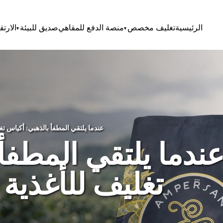
الرئيسية
تغليف مخصص
منصة الدفع للمقاهي
صديق للبيئة
الارتق
عندما يلتقي المطفأ بالذهبي: أكياس تغليف للأغذية والقهوة مصممة للمنافسة
ندما يلتقي المطفأ
تغليف للأغذية