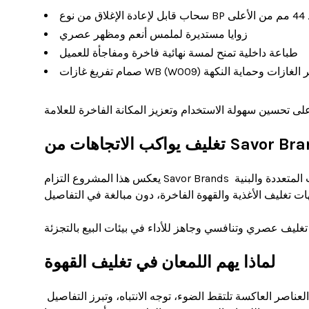
على
زوايا مستديرة لملمس أنعم ومظهر عصري
طباعة داخلية تمنح لمسة نهائية فاخرة ومفاجأة للعميل
 غازات WB (W009) لتحرير الغازات وحماية النكهة
على تحسين سهولة الاستخدام وتعزيز المكانة الفاخرة للعلامة.
كب الاتجاهات من Savor Brands
يعكس هذا المشروع التزام Savor Brands بالجودة والتصميم المواكب للاتجاهات. استخدام الذهب العاكس والتشطيبات المتعددة والبنية 
ت تغليف الأغذية والقهوة الفاخرة، دون مبالغة في التفاصيل.
 تغليف عصري وتنافسي وجاهز للأداء في بيئات البيع بالتجزئة.
لماذا يهم اللمعان في تغليف القهوة
اللمعان ليس مجرد عنصر جمالي. عند استخدامه بوعي، يصبح أداة استراتيجية. العناصر العاكسة تلتقط الضوء، توجه الانتباه، وتبرز التفاصيل 