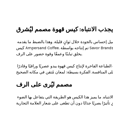
جذب الانتباه: كيس قهوة مصمم ليُشرق
يجب أن يعمل التغليف بسرعة ليجذب انتباه المتسوقين ويثير فضولهم، مع توصيل إحساس بالجودة خلال ثوانٍ قليلة. وهذا بالضبط ما يقدمه 
كيس Ampersand Coffee. تم إنتاجه بواسطة Savor Brands، ويستخدم حبرًا شفافًا لإضفاء تأثير ذهبي لامع فوق طبقة مطفأة داكنة، مما 
يخلق تباينًا وعمقًا وقوة حضور على الرف.

تسلّط هذه المقالة الضوء على كيفية اجتماع اختيار المواد الذكي مع تقنيات الطباعة الفاخرة لإنتاج كيس قهوة يبدو عصريًا وراقيًا وقادرًا 
لى المنافسة. الفكرة بسيطة: لمعان مُتقن في مكانه الصحيح.
مصمم ليُرى على الرف
رفوف المتاجر مليئة بالخيارات. لم يعد اللون والتصميم وحدهما كافيين لجذب الانتباه. ما يميز هذا الكيس هو الطريقة التي يتفاعل بها الضوء 
يرًا بصريًا جذابًا دون أن تطغى على شعار العلامة التجارية.