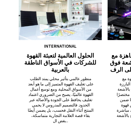
INTERNATIONAL
اهزة مع
الحلول العالمية لتعبئة القهوة
لأشعة فوق
للشركات في الأسواق الناطقة
على الرف
بالعربية
إطلاقات سريعة لأكياس القهوة مع 
منظور عالمي بتأثير محلي يمتد الطلب 
UV تمنح الأكياس 
على تغليف القهوة المتميز إلى ما هو أبعد 
الجاهزة مع الطباعة ثلاثية الأبعاد بالأشعة 
من الأسواق المحلية. ومع توسع أعمال 
فوق البنفسجية المحامص طريقًا مختصرًا 
القهوة عالميًا، يصبح من الضروري اعتماد 
للحصول على تغليف يبدو فخمًا ضمن 
تغليف يحافظ على الجودة والأصالة عبر 
جدول زمني ضيق. تبدأ بأكياس قهوة 
الحدود. فالتصميم المدروس لا يحمي 
جاهزة وفارغة، ثم تطبع تصميمك مباشرة 
المنتج أثناء النقل فحسب، بل يضمن أيضًا 
على الكيس باستخدام حبر مُعالج بالأشعة 
بقاء قصة العلامة التجارية متماسكة، 
بغض ال...