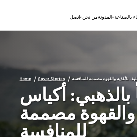
اء بالصناعة
المدونة
من نحن
اتصل
/
/
Home
Savor Stories
 بالذهبي: أكياس
 والقهوة مصممة
للمنافسة