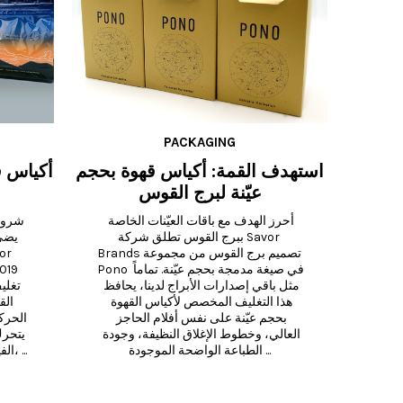
PACKAGING
ى سلوك
استهدف القمة: أكياس قهوة بحجم
أكياس ق
ًا
عيّنة لبرج القوس
١١ طريقة تؤثر بها أكياس القهوة على 
أحرز الهدف مع باقات العيّنات الخاصة 
قرارات الشراء ١. تصميم مميز يلفت 
ببرج القوس تطلق شركة Savor 
الأنظار على الرف أكياس القهوة اللافتة 
Brands تصميم برج القوس من مجموعة 
للنظر لا تحتاج إلى الصراخ، لكنها يجب أن 
Pono في صيغة مدمجة بحجم عيّنة. تماماً 
تكون واضحة وواثقة. في رف مليء 
مثل باقي إصدارات الأبراج لدينا، يحافظ 
بالخيارات، يجعل التصميم المتوازن مع 
هذا التغليف المخصص لأكياس القهوة 
خطوط قوية، وأشكال بارزة، ومعلومات 
بحجم عيّنة على نفس أفلام الحاجز 
سهلة القراءة منتجك يبرز. فكر في 
العالي، وخطوط الإغلاق النظيفة، وجودة 
الطباعة الواضحة الموجودة ...
الفيلم أشعة الضوء ويتحوّل في الألوان، ...