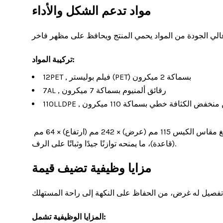
مواد تدعم الشكل والأداء
ا عالي الجودة من المواد يحمي المنتج ويحافظ على مظهر فاخر.
تركيبة المواد:
12PET , فيلم بوليستر (PET) بسماكة 2 ميكرون
7AL , رقائق ألمنيوم بسماكة 7 ميكرون
إيثيلين منخفض الكثافة خطي بسماكة 110 ميكرون
تساعد هذه الطبقات في الحفاظ على نضارة القهوة مع توفير القوة والمتانة. يبلغ مقاس الكيس 115 مم (عرض) × 242 مم (ارتفاع) × 64 مم 
(قاعدة)، ما يمنحه توازنًا جيدًا وثباتًا على الرف.

مزايا وظيفية تضيف قيمة
ل تفصيل له غرض، من الحفاظ على النكهة إلى راحة المستهلك.
المزايا الوظيفية تشمل: