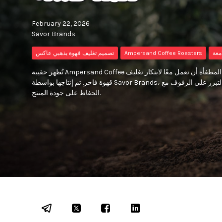
February 22, 2026
Savor Brands
معة
Ampersand Coffee Roasters
تصميم تغليف قهوة بذهبي عاكس
تُظهر حقيبة Ampersand Coffee كيف يمكن للطباعة الذهبية العاكسة والتشطيبات المطفأة أن تعمل معًا لابتكار تغليف
قهوة فاخر. تم إنتاجها بواسطة Savor Brands، حيث تجمع الحقيبة بين اللمعان والبنية والمواد الذكية لتبرز على الرفوف مع
الحفاظ على جودة المنتج.