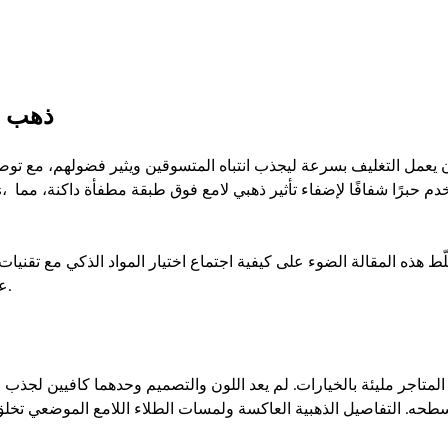
ذهب ي
ع

طحه. التفاصيل الذهبية العاكسة ولمسات الطلاء اللامع الموضعي تخلق تأث