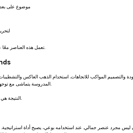
سحاب قابل لإعادة الإغلاق من نوع BP موضوع على بعد 44 مم من الأ
صمام تفريغ
تعمل هذه العناصر معًا 

تغليف يوا
المدروسة يتماشى مع توجها

النتيجة هي
