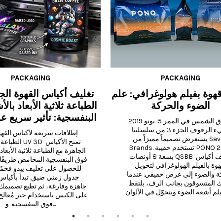
PACKAGING
PACKAGING
هوة بفيلم هولوغرافي: علم
تغليف أكياس القهوة الج
الضوء والحركة
الطباعة ثلاثية الأبعاد با
البنفسجية: تأثير سريع 
شروق الشمس في الممر 5: بونو 2019 
يضيء الرفوف الجزء 3 من سلسلتنا 
يستعرض تصميماً مميزاً من Savor 
الطباعة البارزة  3D
Brands. تستخدم حقيبة PONO 2019 
بسعة 8 أونصات QSBB تغليف أكياس 
القهوة بالفيلم الهولوغرافي لتحويل 
الحركة والضوء إلى عرض حقيقي. عندما 
يتحرك المتسوقون بجانب الرف، يلتقط 
فوق البنفسجية. و...