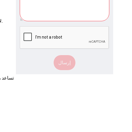


إرسال