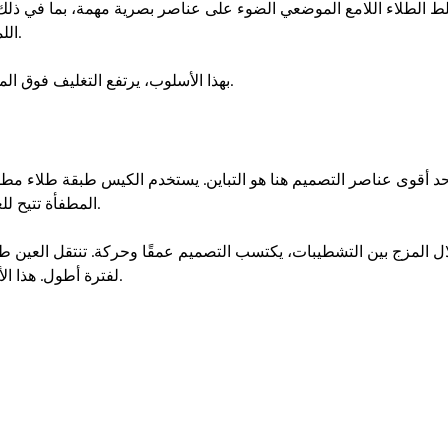
ال

بهذا الأسلوب، يرتفع التغليف فوق ا

المطفأة تتيح ل

لفترة أطول. هذا ا
