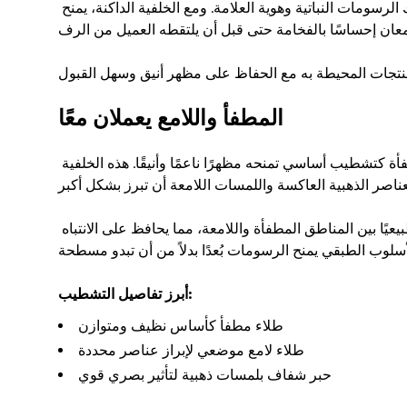
يسلط الطلاء اللامع الموضعي الضوء على عناصر بصرية مهمة، بما في ذلك الرسومات النباتية وهوية العلامة. ومع الخلفية الداكنة، يمنح 
لمعان إحساسًا بالفخامة حتى قبل أن يلتقطه العميل من الرف.
لمنتجات المحيطة به مع الحفاظ على مظهر أنيق وسهل القبول.
المطفأ واللامع يعملان معًا
أحد أقوى عناصر التصميم هنا هو التباين. يستخدم الكيس طبقة طلاء مطفأة كتشطيب أساسي تمنحه مظهرًا ناعمًا وأنيقًا. هذه الخلفية 
لعناصر الذهبية العاكسة واللمسات اللامعة أن تبرز بشكل أكبر.
من خلال المزج بين التشطيبات، يكتسب التصميم عمقًا وحركة. تنتقل العين طبيعيًا بين المناطق المطفأة واللامعة، مما يحافظ على الانتباه 
لأسلوب الطبقي يمنح الرسومات بُعدًا بدلاً من أن تبدو مسطحة.
أبرز تفاصيل التشطيب:
طلاء مطفأ كأساس نظيف ومتوازن
طلاء لامع موضعي لإبراز عناصر محددة
حبر شفاف بلمسات ذهبية لتأثير بصري قوي