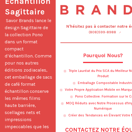
Échantillon 
Sagittaire
 Savor Brands lance le 
N'hésitez pas à contacter notre é
design Sagittaire de 
(808)599-8988
la collection Pono 
dans un format 
compact 
Pourquoi Nous?
d’échantillon. Comme 
pour nos autres 
éditions zodiacales, 
Triple Lauréat du Prix SCA du Meilleur 
Produit
cet emballage de sacs 
Emballage Compostable Industri
de café format 
Votre Propre Application Mobile en Marq
échantillon conserve 
Pono Collective: Formation sur le C
les mêmes films 
MOQ Réduits avec Notre Processus d'Im
haute barrière, 
Numérique
scellages nets et 
Créer des Tendances en Élevant Votre
impressions 
impeccables que les 
CONTACTEZ NOTRE ÉQU