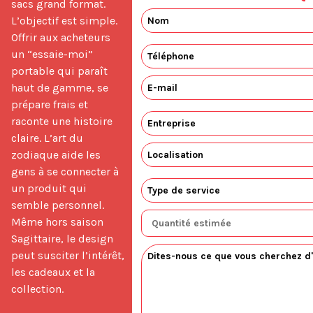
sacs grand format. 
L’objectif est simple. 
Offrir aux acheteurs 
un “essaie-moi” 
portable qui paraît 
haut de gamme, se 
prépare frais et 
raconte une histoire 
claire. L’art du 
zodiaque aide les 
gens à se connecter à 
un produit qui 
semble personnel. 
Même hors saison 
Sagittaire, le design 
peut susciter l’intérêt, 
les cadeaux et la 
collection.
