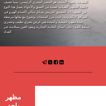
المقدمة، يصبح التغليف هو العنصر البصري الرئيسي، بينما تضيف
خلفية المقهى الضبابية لمسة من العمق والأجواء. يعمل هذا النوع
من الصور ذات التنسيق العريض بشكل مثالي لأقسام الهيرو في
المواقع الإلكترونية، حيث تبرز المنتجات بوضوح مع بقائها مرتبطة
ببيئة مقهى حقيقية. والنتيجة هي عرض بصري نظيف وعصري
يسلّط الضوء على اتساق العلامة التجارية ويقود العين بسلاسة عبر
العداد.
مظهر 
واحد، 