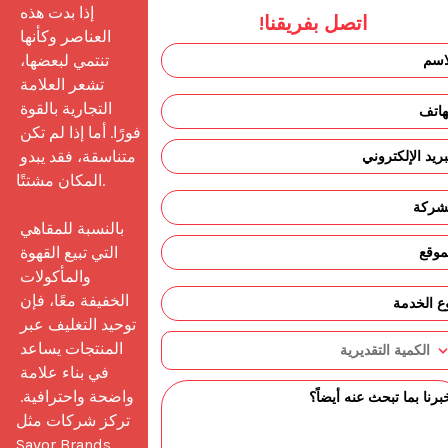
إذا بدت هذه 
اتصل بفريقنا!
العناصر وكأنها 
تنتمي لبعضها، 
تشعر العلامة 
التجارية بالقوة 
فورًا. أما إذا لم تكن 
متناسقة، فقد يبدو 
المكان مشتتًا.

بالنسبة للمقاهي 
التي تبيع القهوة 
والمأكولات 
الخفيفة معًا، فإن 
توحيد التغليف عبر 
المنتجات يساعد 
في بناء علامة 
واضحة واحترافية. 
تركز شركات مثل 
Savor Brands 