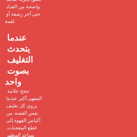
واضحة من العداد 
حتى آخر رشفة أو 
لقمة.

عندما 
يتحدث 
التغليف 
بصوت 
واحد
 تنجح علامة 
المقهى أكثر عندما 
يروي كل تغليف 
نفس القصة. من 
أكياس القهوة إلى 
قطع المعجنات، 
يساعد المظهر 