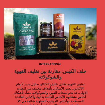
INTERNATIONAL
خلف الكيس: مقارنة بين تغليف القهوة
والشوكولاتة
تغليف القهوة مقابل تغليف الكاكاو: تحليل جديد لأنواع 
الأكياس، نفس الأشكال وأهداف مختلفة من النظرة 
الأولى، قد تبدو منتجات القهوة والشوكولاتة معبأة بأشكال 
أكياس متشابهة. الأكياس القائمة بذاتها، وأكياس القاعدة 
المسطحة، وأكياس الجوانب المطوية شائعة في كلا 