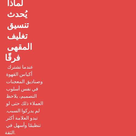
لماذا 
يُحدث 
تنسيق 
تغليف 
المقهى 
فرقًا
 عندما تشترك 
أكياس القهوة 
وصناديق المعجنات 
في نفس أسلوب 
التصميم، يلاحظ 
العملاء ذلك حتى لو 
لم يدركوا السبب. 
تبدو العلامة أكثر 
تنظيمًا وأسهل في 
الثقة.
