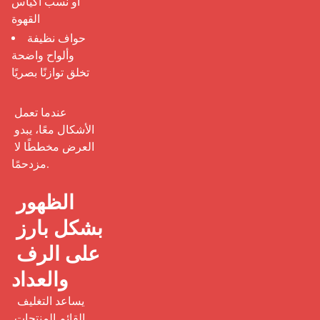
أو نسب أكياس
القهوة
حواف نظيفة
وألواح واضحة
تخلق توازنًا بصريًا
عندما تعمل 
الأشكال معًا، يبدو 
العرض مخططًا لا 
مزدحمًا.

الظهور 
بشكل بارز 
على الرف 
والعداد
 يساعد التغليف 
القائم المنتجات 