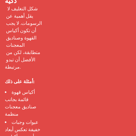
ذكية
 شكل التغليف لا 
يقل أهمية عن 
الرسومات. لا يجب 
أن تكون أكياس 
القهوة وصناديق 
المعجنات 
متطابقة، لكن من 
الأفضل أن تبدو 
مرتبطة.

أمثلة على ذلك:
أكياس قهوة
قائمة بجانب
صناديق معجنات
منظمة
عبوات وجبات
خفيفة تعكس أبعاد