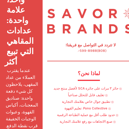
علامة 
واحدة: 
عدادات 
المقاهي 
لا تتردد في التواصل مع فريقنا!
التي تبيع 
(808)599-8988
أكثر
 عندما يقترب 
لماذا نحن؟
العملاء من عداد 
المقهى، يلاحظون 
حائز ٣ مرات على جائزة SCA لأفضل منتج جديد
كل شيء دفعة 
تغليف قابل للتحلل صناعياً
واحدة: صناديق 
تطبيق جوال خاص بعلامتك التجارية
المعجنات، أكياس 
Pono Collective: تعليم القهوة
القهوة، وعبوات 
حدود طلب أقل مع عملية الطباعة الرقمية
الوجبات الخفيفة 
صنع الاتجاهات مع رفع علامتك التجارية
قرب نقطة الدفع. 