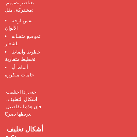
بعناصر تصميم 
مشتركة، مثل: 
نفس لوحة
الألوان
تموضع متشابه
للشعار
خطوط وأنماط
تخطيط متقاربة
أنماط أو
خامات متكررة
حتى إذا اختلفت 
أشكال التغليف، 
فإن هذه التفاصيل 
تربطها بصريًا.

أشكال تغليف 