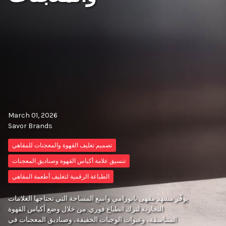
March 01, 2026
Savor Brands
تصميم تغليف القهوة والمعجنات للمقاهي
تنسيق علامة أكياس القهوة وصناديق المعجنات
الطباعة الرقمية لتغليف أطعمة المقاهي
يوفّر مشهد مقهى بانورامي واسع المساحة التي تحتاجها العلامات
التجارية لترك انطباع فوري. من خلال وضع أكياس القهوة
المتناسقة، وعبوات الوجبات الخفيفة، وصناديق المعجنات في