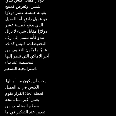
دولارًا مقابل كيس يبدو، 
يلمس، ويُعرض كمنتج 
بقيمة خمسة عشر دولارًا 
هو عميل راضٍ. أما العميل 
الذي يدفع خمسة عشر 
دولارًا مقابل شيء لا يزال 
يبدو كأنه ينتمي إلى رف 
التخفيضات، فليس كذلك. 
غالبًا ما يكون التغليف من 
آخر الأماكن التي تنظر إليها 
المحمصة عند بناء 
استراتيجية التسعير.

يجب أن يكون من أوائلها. 
الكيس في يد العميل 
لحظة اتخاذ القرار يقوم 
بعمل أكبر مما تمنحه 
معظم المحامص من 
تقدير. عند التفكير في ما 