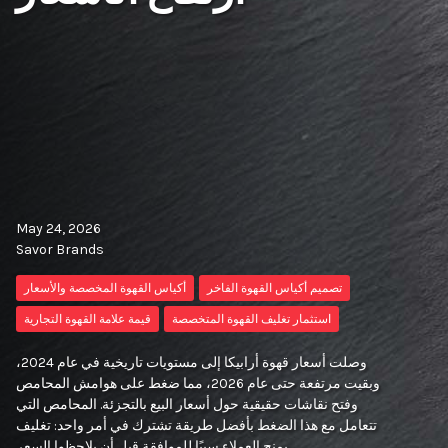
May 24, 2026
Savor Brands
تصميم أكياس القهوة الفاخر
أكياس القهوة المخصصة والأسعار
استثمار تغليف القهوة المتخصصة
قيمة علامة القهوة التجارية
وصلت أسعار قهوة أرابيكا إلى مستويات تاريخية في عام 2024،
وبقيت مرتفعة حتى عام 2026، مما ضغط على هوامش المحامص
وفتح نقاشات حقيقية حول أسعار البيع بالتجزئة. المحامص التي
تتعامل مع هذا الضغط بأفضل طريقة تشترك في أمر واحد: تغليف
يمنح العملاء سببًا للموافقة قبل أن يلاحظوا السعر.