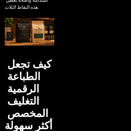
استدامة واضحة يغطي 
هذه النقاط الثلاث.

كيف تجعل 
الطباعة 
الرقمية 
التغليف 
المخصص 
أكثر سهولة