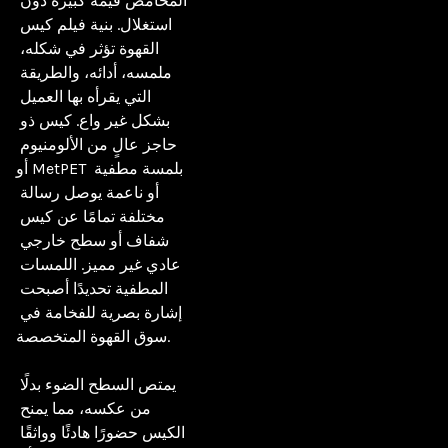
المحامص قيمة كبيرة دون 
استغلال. بنية فيلم كيس 
القهوة تؤثر في شكله، 
ملمسه، أدائه، والطريقة 
التي يقرأه بها العميل 
بشكل غير واع. كيس ذو 
حاجز عالٍ من الألومنيوم 
أو MetPET بلمسة مطفية 
أو ناعمة يوصل رسالة 
مختلفة تمامًا عن كيس 
شفاف أو سطح خارجي 
عادي غير مميز. اللمسات 
المطفية تحديدًا أصبحت 
إشارة بصرية للفخامة في 
سوق القهوة المتخصصة.

يمتص السطح الضوء بدلًا 
من عكسه، مما يمنح 
الكيس حضورًا هادئًا وواثقًا 