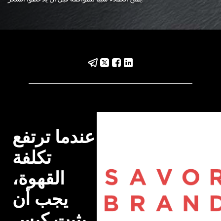
عندما ترتفع 
تكلفة 
القهوة، 
يجب أن 
يثبت كيس 