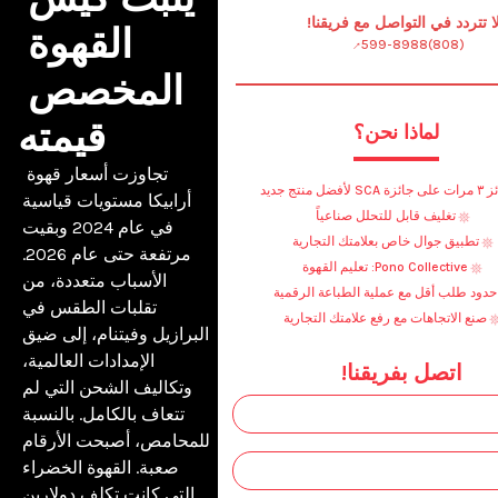
ا تتردد في التواصل مع فريقنا!
القهوة 
(808)599-8988
المخصص 
قيمته
لماذا نحن؟
 تجاوزت أسعار قهوة 
زة SCA لأفضل منتج جديد
أرابيكا مستويات قياسية 
تغليف قابل للتحلل صناعياً
في عام 2024 وبقيت 
تطبيق جوال خاص بعلامتك التجارية
مرتفعة حتى عام 2026. 
Pono Collective: تعليم القهوة
الأسباب متعددة، من 
حدود طلب أقل مع عملية الطباعة الرقمية
تقلبات الطقس في 
صنع الاتجاهات مع رفع علامتك التجارية
البرازيل وفيتنام، إلى ضيق 
الإمدادات العالمية، 
اتصل بفريقنا!
وتكاليف الشحن التي لم 
تتعاف بالكامل. بالنسبة 
للمحامص، أصبحت الأرقام 
صعبة. القهوة الخضراء 
التي كانت تكلف دولارين 