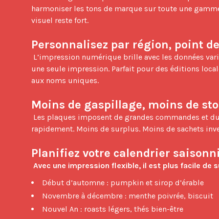
harmoniser les tons de marque sur toute une gamme. D
visuel reste fort.

Personnalisez par région, point d
 L’impression numérique brille avec les données variables. Vous pouvez modifier texte, codes-barres, dates de torréfaction ou QR codes d’une étiquette à l’autre, en 
une seule impression. Parfait pour des éditions local
aux noms uniques.

Moins de gaspillage, moins de st
 Les plaques imposent de grandes commandes et du stockage. Le numérique évite ces contraintes. Vous imprimez ce qui se vend maintenant, puis vous relancez 
rapidement. Moins de surplus. Moins de sachets invend
Planifiez votre calendrier saisonn
Avec une impression flexible, il est plus facile de su
Début d’automne : pumpkin et sirop d’érable
Novembre à décembre : menthe poivrée, biscuit
Nouvel An : roasts légers, thés bien-être