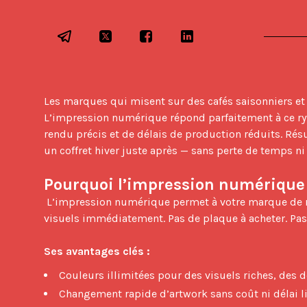
Les marques qui misent sur des cafés saisonniers et d
L’impression numérique répond parfaitement à ce ryth
rendu précis et de délais de production réduits. Rés
un coffret hiver juste après — sans perte de temps ni
Pourquoi l’impression numérique e
 L’impression numérique permet à votre marque de réagir en temps réel. Quand la demande évolue, vous pouvez commander de petites séries et mettre à jour vos 
visuels immédiatement. Pas de plaque à acheter. Pas de
Ses avantages clés :
Couleurs illimitées pour des visuels riches, des
Changement rapide d’artwork sans coût ni délai l