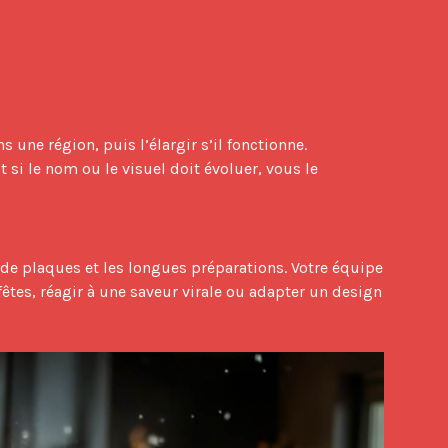
i le nom ou le visuel doit évoluer, vous le 
êtes, réagir à une saveur virale ou adapter un design 