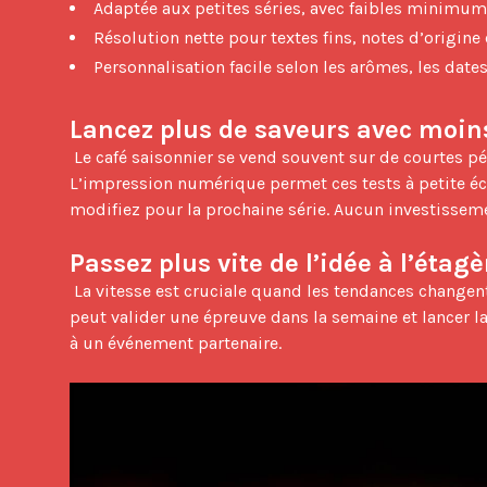
Adaptée aux petites séries, avec faibles minimum
Résolution nette pour textes fins, notes d’origine
Personnalisation facile selon les arômes, les dates
Lancez plus de saveurs avec moin
 Le café saisonnier se vend souvent sur de courtes périodes. Vous pouvez tester un nouveau roast pain d’épices dans une région, puis l’élargir s’il fonctionne. 
L’impression numérique permet ces tests à petite éch
modifiez pour la prochaine série. Aucun investissem
Passez plus vite de l’idée à l’étagè
 La vitesse est cruciale quand les tendances changent du jour au lendemain. Le flux numérique évite la fabrication de plaques et les longues préparations. Votre équipe 
peut valider une épreuve dans la semaine et lancer la 
à un événement partenaire.
