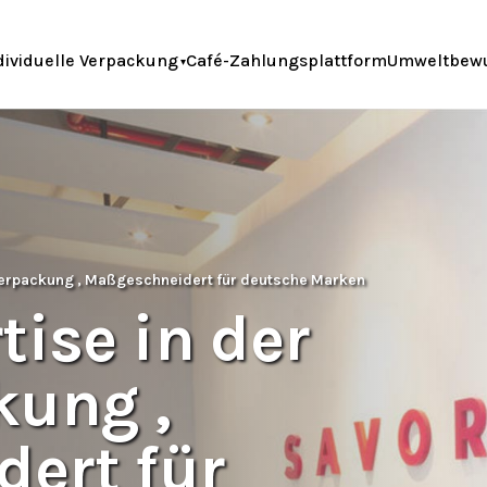
dividuelle Verpackung
Café-Zahlungsplattform
Umweltbew
everpackung , Maßgeschneidert für deutsche Marken
tise in der
kung ,
ert für