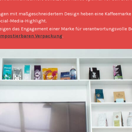
ungen mit maßgeschneidertem Design heben eine Kaffeemarke 
cial-Media-Highlight.
zeigen das Engagement einer Marke für verantwortungsvolle B
ompostierbaren Verpackung
.