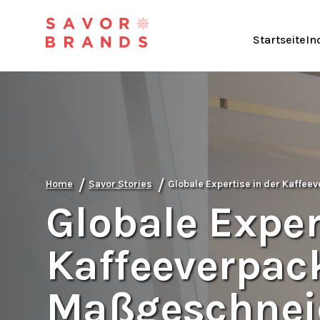
Startseite
In
/
/
Home
Savor Stories
Globale Expertise in der Kaffe
Globale Exper
Kaffeeverpac
Maßgeschneid