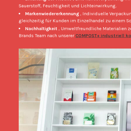
Sauerstoff, Feuchtigkeit und Lichteinwirkung.
Markenwiedererkennung
, Individuelle Verpack
gleichzeitig für Kunden im Einzelhandel zu einem So
Nachhaltigkeit
, Umweltfreundliche Materialien 
Brands Team nach unserer
COMPOST+ industriell k