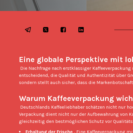
Eine globale Perspektive mit l
 Die Nachfrage nach erstklassiger Kaffeeverpackung reicht über lokale Märkte hinaus. Wenn Kaffeeunternehmen international wachsen, ist eine Verpackung 
entscheidend, die Qualität und Authentizität über G
sondern stellt auch sicher, dass die Markenbotschaft
Warum Kaffeeverpackung wicht
 Deutschlands Kaffeeliebhaber schätzen nicht nur hochwertigen Spezialitätenkaffee, sondern auch die Verpackung, in der er geliefert wird. Eine gut gestaltete 
Verpackung dient nicht nur der Aufbewahrung von Kaf
gleichzeitig den bestmöglichen Schutz vor Qualitätsv
Erhaltung der Frische
, Eine Kaffeeverpackung mit