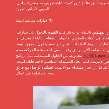
إلى أعمال فنية جميلة التصميم. لنلقِ نظرة على كيفية إعادة تعريف محمصي الساحل 
الغربي لأكياس القهوة.

خيارات صديقة للبيئة 🌎

بسبب تزايد عدد المستهلكين المهتمين بالبيئة، بدأت شركات القهوة بالتحول إلى خيارات 
أكثر صداقة للبيئة، ليس فقط في أكواب المقاهي أو أدوات الطعام القابلة للتصرف أو 
تغليف المعجنات، بل أيضًا في تغليف القهوة. العلامات التجارية والمستهلكون يضعون اليوم 
 الاستدامة أكثر من أي وقت مضى. لدعم هذه الحركة، تقدم Savor Brands 
R+R® Upcycl
مجموعة من الحلول المستدامة مثل برنامج 
كنت تملك متجرًا فعليًا أو تبيع عبر الإنترنت، لدينا الحل المستدام المناسب لاحتياجاتك. لست 
متأكدًا أي خيار مستدام هو الأنسب لعملك؟ تواصل مع فريق Savor Brands لتتعلم كيفية 
دمج الاستدامة في عملك.