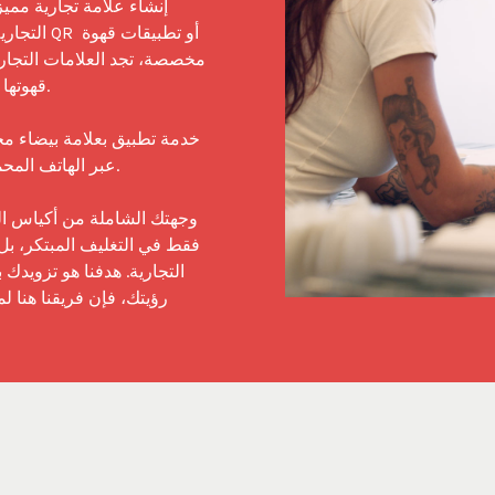
التجارية 
قهوتها

عبر الهاتف المح