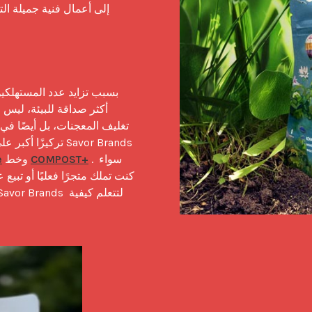
تركيزًا أكبر على
 . سواء 
COMPOST+
 وخط 
e