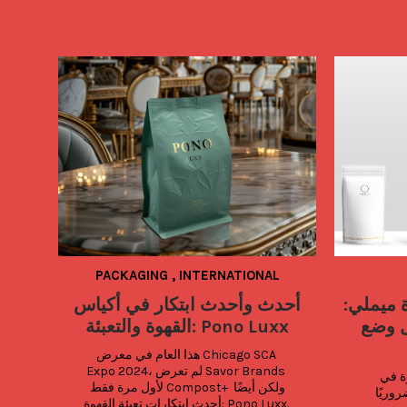
PACKAGING
,
INTERNATIONAL
 ميملي:
أحدث وأحدث ابتكار في أكياس
ل وضع
القهوة والتعبئة: Pono Luxx
هذا العام في معرض Chicago SCA 
Expo 2024، لم تعرض Savor Brands 
أين يجب تخزين أكياس القهوة في 
لأول مرة فقط Compost+ ولكن أيضًا 
مقهاك؟ يُعد التخزين السليم ضروريًا 
أحدث ابتكارات تعبئة القهوة: Pono Luxx. 