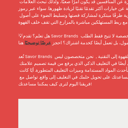
إنشاء علامة تجارية مميزة عن المنافسين قد يكون أمرًا صعبًا، ولذلك تبحث العلامات 
عن خيارات أكثر تقدمًا تقنيًا لزيادة ظهورها. سواء عبر رموز QR أو تطبيقات قهوة 
مخصصة، تجد العلامات التجارية طرقًا مبتكرة لمشاركة قصتها وتسليط الضوء على أصول 
 مع ربط المستهلكين مباشرة بالمزارع التي تقف خلف القهوة.
💡هل تعلم؟ تقدم Savor Brands خدمة تطبيق بعلامة بيضاء مخصصة لا تتيح فقط الطلب 
مول، بل تعمل أيضًا كخدمة اشتراك؟ احجز 
عرضًا توضيحيًا
 هنا. 

تُعد Savor Brands وجهتك الشاملة من أكياس القهوة إلى التقنية ,  نحن متخصصون ليس 
فقط في التغليف المبتكر، بل أيضًا في التغليف الذكي الذي يرفع من قيمة تصميم علامتك 
التجارية. هدفنا هو تزويدك بأحدث المواد المستدامة وميزات التغليف المتطورة. أيًا كانت 
رؤيتك، فإن فريقنا هنا لمساعدتك على تحويل حلمك في التغليف إلى واقع. تواصل مع 
فريقنا اليوم لترى كيف يمكننا مساعدتك!