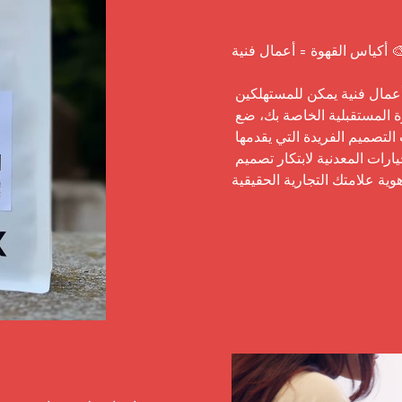
أكياس القهوة = أعمال فنية 🎨

أكياس القهوة ليست مجرد وعاء لحبوب القهوة، بل هي أعمال فنية يمكن للمستهلكين 
عرضها بفخر على رفوف منازلهم. عند تصميم أكياس القهوة المستقبلية الخاصة بك، ضع 
في اعتبارك شخصية علامتك التجارية واستفد من خيارات التصميم الفريدة التي يقدمها 
مصنّع الأكياس مثل المواد الملمسية، أنماط الأكياس، والخيارات المعدنية لابتكار تصميم 