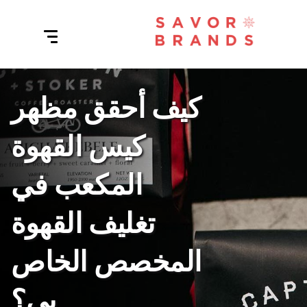
كيف أحقق مظهر
كيس القهوة
المكعب في
تغليف القهوة
المخصص الخاص
بي؟