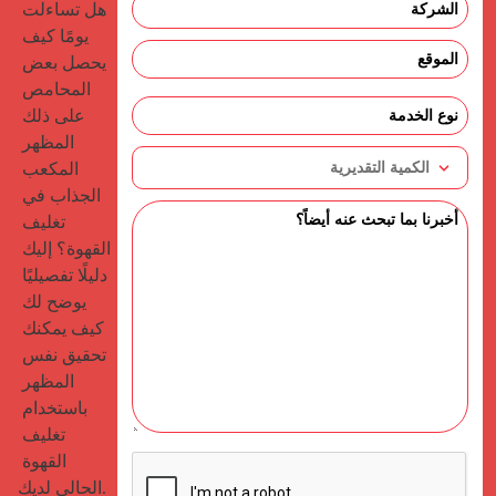
هل تساءلت 
يومًا كيف 
يحصل بعض 
المحامص 
على ذلك 
المظهر 
المكعب 
الجذاب في 
تغليف 
القهوة؟ إليك 
دليلًا تفصيليًا 
يوضح لك 
كيف يمكنك 
تحقيق نفس 
المظهر 
باستخدام 
تغليف 
القهوة 
الحالي لديك.
