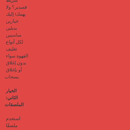
شريط 
قصدير؟ ولا 
يهمك! إليك 
خيارين 
بديلين 
مناسبين 
لكل أنواع 
تغليف 
القهوة سواء 
بدون إغلاق 
أو بإغلاق 
بسحاب.

الخيار 
الثاني: 
الملصقات
استخدم 
ملصقًا 