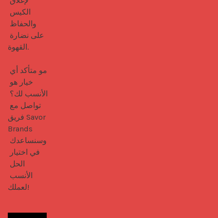
لإغلاق 
الكيس 
والحفاظ 
على نضارة 
القهوة.

مو متأكد أي 
خيار هو 
الأنسب لك؟ 
تواصل مع 
فريق Savor 
Brands 
وسنساعدك 
في اختيار 
الحل 
الأنسب 
لعملك!