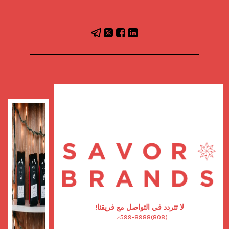
لا تتردد في التواصل مع فريقنا!
(808)599-8988